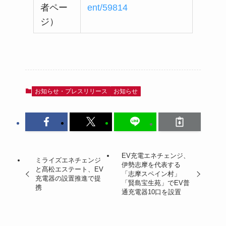
者ペー
ent/59814
ジ）
お知らせ・プレスリリース
お知らせ
EV充電エネチェンジ、
ミライズエネチェンジ
伊勢志摩を代表する
と髙松エステート、EV
「志摩スペイン村」
充電器の設置推進で提
「賢島宝生苑」でEV普
携
通充電器10口を設置