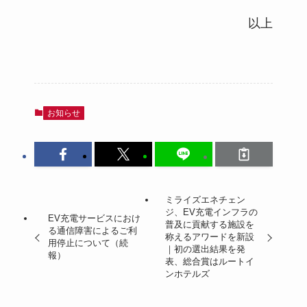
以上
お知らせ
ミライズエネチェン
ジ、EV充電インフラの
EV充電サービスにおけ
普及に貢献する施設を
る通信障害によるご利
称えるアワードを新設
用停止について（続
｜初の選出結果を発
報）
表、総合賞はルートイ
ンホテルズ